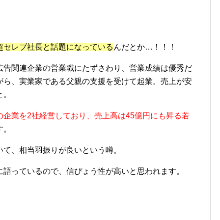
超セレブ社長と話題になっている
んだとか…！！！
広告関連企業の営業職にたずさわり、営業成績は優秀だ
がら、実業家である父親の支援を受けて起業。売上が安
と。
の企業を2社経営しており、売上高は45億円にも昇る若
す。
いて、相当羽振りが良い
という噂。
に語っているので、信ぴょう性が高いと思われます。