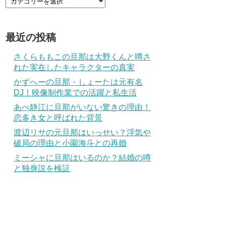
最近の投稿
さくらももこの旦那は大野くんと噂さ
れた実在したキャラクターの真実
かずへーの旦那・しょーたは元有名
DJ！映像制作業での活躍と私生活
あべ静江に旦那がいない驚きの理由！
恋多き女と呼ばれた背景
渡辺リサの元旦那はいっせい？浮気や
破局の理由と小園海斗との再婚
ミーシャに旦那はいるのか？結婚の噂
と独身説を検証