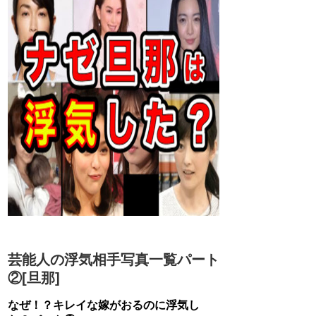
芸能人の浮気相手写真一覧パート
②[旦那]
なぜ！？キレイな嫁がおるのに浮気し