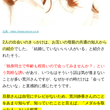
出典：https://www.oricon.co.jp
2人の
出会いのきっかけは、お互いの母親の共通の知人から
の紹介
でした。「結婚していないいい人がいる」と紹介さ
れたそう。
「独身同士で年齢も程良いので会ってみませんか？」とい
う気軽な誘い
があり、いつもはそういう話は気が進まない
ことが多い荒川さんですが、
なぜかその時だけは「会って
みたいな」と直感的に感じた
そうです。
旦那さんは自宅にテレビがないため、荒川静香さんのこと
をあまり知らず、知っていたことと言えば、「メダルを取
った人」という程度。