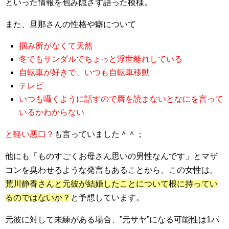
といった情報を包み隠さず語った模様。
また、旦那さんの性格や癖について
掴み所がなくて天然
冬でもサンダルでちょっと浮世離れしている
自転車が好きで、いつも自転車移動
テレビ
いつも囁くように話すので唇を読まないとなにを言って
いるかわからない
と軽い悪口？
も言っていました＾＾；
他にも「ものすごくお母さん思いの男性なんです」と
マザ
コンを臭わせるような発言
もあることから、この女性は、
荒川静香さんと元彼が結婚したことについて根に持ってい
るのではないか？
と予想しています。
元彼に対して未練がある場合、”元サヤ”になる可能性は1パ