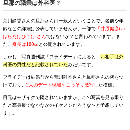
旦那の職業は外科医？
荒川静香さんの旦那さんは
一般人ということで、名前や年
齢などの詳細は公表していませんが、一部で
「井原健彦(い
はらたけひこ)」さん
ではないか？と言われています。ま
た、
身長は180㎝
と公開されています。
しかし、写真週刊誌「フライデー」によると、
お相手は外
科医の男性だと記載されていた
みたいです。
フライデーは結婚前から荒川静香さんと旦那さんの跡をつ
けており、
2人のデート現場をこっそり激写
した模様。
目元はモザイクで隠されていますが、この写真を見る限り
だと高身長でなかなかのイケメンだろうな〜と予想してい
ます。