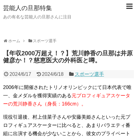
芸能人の旦那特集
あの有名な芸能人の旦那さんに注目
ホーム
スポーツ選手
【年収2000万超え！？】荒川静香の旦那は井原
健彦か！？慈恵医大の外科医と噂。
2024/6/17
2024/6/18
スポーツ選手
2006年に開催されたトリノオリンピックにて日本代表で唯
一、金メダルを獲得実績のある
元プロフィギュアスケータ
ーの荒川静香さん（身長：166cm）。
現役引退後、村上佳菜子さんや安藤美姫さんといった元プ
ロフィギュアスケーターに比べると、
あまりバラエティ番
組に出演する機会が少ないことから、彼女のプライベート