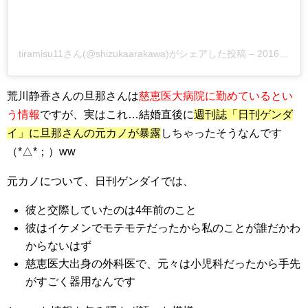
tiramisu11さん(@shizukaarakawa)がシェアした投稿 –
2016年 7月月26日午後10時54分PDT
荒川静香さんの旦那さんは
慈恵医大病院に勤めているとい
う情報
ですが、実はこれ…結婚直後に
週刊誌「日刊ゲンダ
イ」に旦那さんの元カノが暴露
しちゃったそうなんです
（*△*；）ww
元カノについて、日刊ゲンダイでは、
彼と交際していたのは4年前のこと
彼はイケメンでモテモテだったから私のことが誰だかわ
からないはず
慈恵医大出身の外科医で、元々は小児科だったから手先
がすごく器用なんです