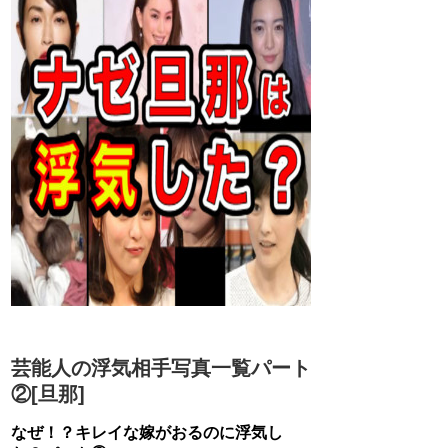
芸能人の浮気相手写真一覧パート
②[旦那]
なぜ！？キレイな嫁がおるのに浮気し