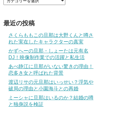
最近の投稿
さくらももこの旦那は大野くんと噂さ
れた実在したキャラクターの真実
かずへーの旦那・しょーたは元有名
DJ！映像制作業での活躍と私生活
あべ静江に旦那がいない驚きの理由！
恋多き女と呼ばれた背景
渡辺リサの元旦那はいっせい？浮気や
破局の理由と小園海斗との再婚
ミーシャに旦那はいるのか？結婚の噂
と独身説を検証