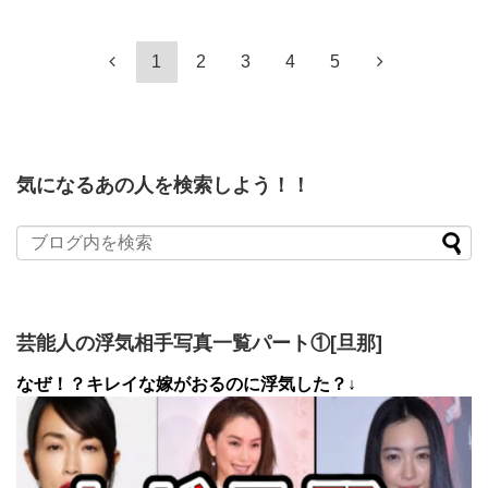
1
2
3
4
5
気になるあの人を検索しよう！！
芸能人の浮気相手写真一覧パート①[旦那]
なぜ！？キレイな嫁がおるのに浮気した？↓