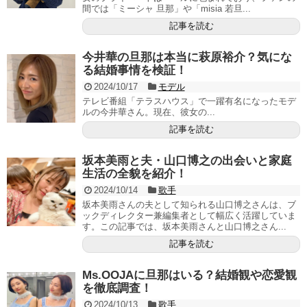
間では「ミーシャ 旦那」や「misia 若旦...
記事を読む
今井華の旦那は本当に萩原裕介？気にな
る結婚事情を検証！
2024/10/17
モデル
テレビ番組「テラスハウス」で一躍有名になったモデ
ルの今井華さん。現在、彼女の...
記事を読む
坂本美雨と夫・山口博之の出会いと家庭
生活の全貌を紹介！
2024/10/14
歌手
坂本美雨さんの夫として知られる山口博之さんは、ブ
ックディレクター兼編集者として幅広く活躍していま
す。この記事では、坂本美雨さんと山口博之さん...
記事を読む
Ms.OOJAに旦那はいる？結婚観や恋愛観
を徹底調査！
2024/10/13
歌手