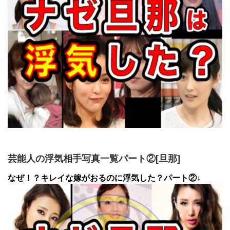
芸能人の浮気相手写真一覧パート②[旦那]
なぜ！？キレイな嫁がおるのに浮気した？パート②↓