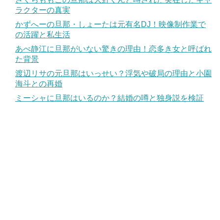
ラクターの真実
かずへーの旦那・しょーたは元有名DJ！映像制作業で
の活躍と私生活
あべ静江に旦那がいない驚きの理由！恋多き女と呼ばれ
た背景
渡辺リサの元旦那はいっせい？浮気や破局の理由と小園
海斗との再婚
ミーシャに旦那はいるのか？結婚の噂と独身説を検証