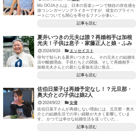
Ms.OOJAさんは、日本の音楽シーンで独自の存在感を
放つシンガーソングライターですが、彼女のプライベ
ートについても関心を寄せるファンが多い...
記事を読む
夏井いつきの元夫は誰？再婚相手は加根
光夫！子供は息子・家藤正人と娘・ふみ
2024/9/24
エッセイスト
俳句で知られる夏井いつきさん。 その元夫との結婚生
活や離婚理由、子供たちとの関係、そして再婚相手・
加根光夫さんとの新たな家族生活に焦点...
記事を読む
佐伯日菜子は再婚予定なし！？元旦那・
奥大介との子供は娘2人
2024/9/22
女優
佐伯日菜子さんが再婚しない理由には、元旦那・奥大
介との結婚生活での辛い経験が大きく影響していま
す。 かつては幸せな結婚生活を送っていた...
記事を読む