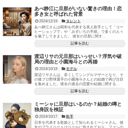
あべ静江に旦那がいない驚きの理由！恋
多き女と呼ばれた背景
2024/12/19
タレント
あべ静江さんは昭和を代表する美人歌手として「コー
ヒーショップで」や「みずいろの手紙」で多くの人々
を魅了してきました。 彼女の旦那に関す...
記事を読む
渡辺リサの元旦那はいっせい？浮気や破
局の理由と小園海斗との再婚
2024/10/18
モデル
渡辺リサさんは、若くしてシングルマザーとなり、そ
の後プロ野球選手の小園海斗さんとの結婚で再び注目
を集めました。彼女の過去の恋愛や結婚に関する...
記事を読む
ミーシャに旦那はいるのか？結婚の噂と
独身説を検証
2024/10/17
歌手
日本を代表する歌姫として知られるミーシャさん。彼
女のプライベートはベールに包まれており、ファンの