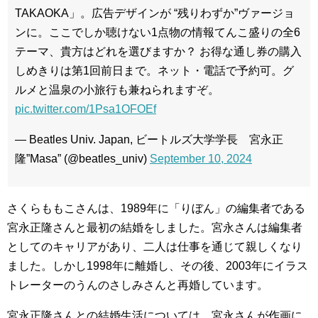
TAKAOKA」。広告デザインが “残りわずか”ヴァージョ
ンに。ここでしか聴けない1点物の情報てんこ盛りの全6
テーマ、貴方はどれを選びますか？ お得な通し券の購入
しめきりは第1回前日まで。ネット・電話で予約可。グ
ルメと温泉の小旅行も兼ねられますぞ。
pic.twitter.com/1Psa1OFOEf
— Beatles Univ. Japan, ビートルズ大学学長 宮永正
隆”Masa” (@beatles_univ)
September 10, 2024
さくらももこさんは、1989年に「りぼん」の編集者である
宮永正隆さんと最初の結婚をしました。宮永さんは編集者
としてのキャリアがあり、二人は仕事を通じて親しくなり
ました。しかし1998年に離婚し、その後、2003年にイラス
トレーターのうんのさしみさんと再婚しています。
宮永正隆さんとの結婚生活については、宮永さんが作画に