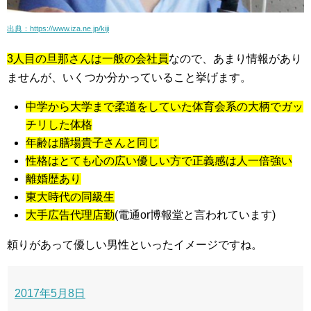
出典：https://www.iza.ne.jp/kiji
3人目の旦那さんは一般の会社員
なので、あまり情報があり
ませんが、いくつか分かっていること挙げます。
中学から大学まで柔道をしていた体育会系の大柄でガッ
チリした体格
年齢は膳場貴子さんと同じ
性格はとても心の広い優しい方で正義感は人一倍強い
離婚歴あり
東大時代の同級生
大手広告代理店勤
(電通or博報堂と言われています)
頼りがあって優しい男性といったイメージですね。
2017年5月8日