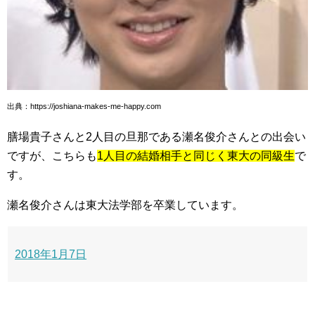
出典：https://joshiana-makes-me-happy.com
膳場貴子さんと2人目の旦那である瀬名俊介さんとの出会い
ですが、こちらも
1人目の結婚相手と同じく東大の同級生
で
す。
瀬名俊介さんは東大法学部を卒業しています。
2018年1月7日