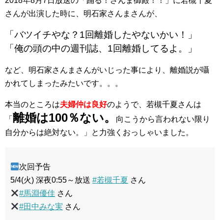
2018年8月7日放送の「踊る！さんま御殿！！」に若槻千夏
さんが出演した時に、明石家さんまさんが、
「バツイチやな？
1回離婚したやないかい！」
「俺の頭の中の週刊誌、1回離婚してるよ。」
など、明石家さんまさんがいじった事により、離婚説が囁
かれてしまったみたいです。。。
本当のところは
夫婦仲は良好
のようで、若槻千夏さんは
離婚は100％
ない。
「
向こうから言われない限り
自分からは絶対ない。」と力強くおっしゃいました。
次回予告
5/4(火) 深夜0:55～放送
#若槻千夏
さん
#馬淵優佳
さん
#田中みな実
さん