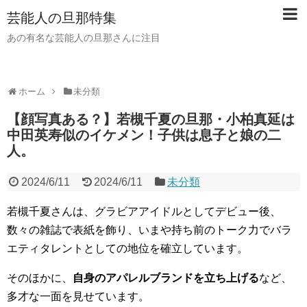
芸能人の旦那特集
あの有名な芸能人の旦那さんに注目
ホーム
未分類
【顔写真ある？】若槻千夏の旦那・小柏真延は
中田英寿似のイケメン！子供は息子と娘の二
人。
2024/6/11
2024/6/11
未分類
若槻千夏さんは、グラビアアイドルとしてデビュー後、
数々の雑誌で表紙を飾り、いまや持ち前のトーク力でバラ
エティタレントとしての地位を確立しています。
そのほかに、
自身のアパレルブランドを立ち上げる
など、
多才な一面を見せています。