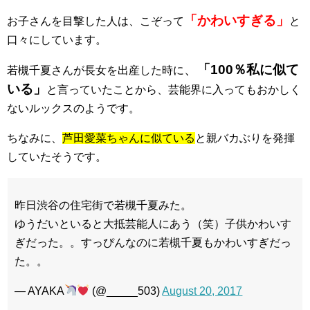
「かわいすぎる」
お子さんを目撃した人は、こぞって
と
口々にしています。
、
「100％私に似て
若槻千夏さんが長女を出産した時に
いる」
と言っていたことから、芸能界に入ってもおかしく
ないルックスのようです。
ちなみに、
芦田愛菜ちゃんに似ている
と親バカぶりを発揮
していたそうです。
昨日渋谷の住宅街で若槻千夏みた。
ゆうだいといると大抵芸能人にあう（笑）子供かわいす
ぎだった。。すっぴんなのに若槻千夏もかわいすぎだっ
た。。
— AYAKA
(@_____503)
August 20, 2017