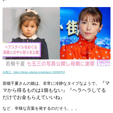
出典元：https://times.abema.tv/articles/-/10049763
、
『マ
若槻千夏さんの娘は、非常に冷静なタイプなようで
マから得るものは
1個もない』『ヘラヘラしてる
だけでお金もらえていいね』
など、辛辣な言葉を発するのだそう。。。