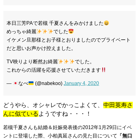
本日三芳PAで若槻 千夏さんをみかけました
めっちゃ綺麗
でした
イケメン旦那様とお子様とおりましたのでプライベート
だと思いお声かけ控えました。
TV映りより断然お綺麗
でした。
これからの活躍を応援させていただきます
—
なべ
(@nabekoo)
January 4, 2020
どうやら、オシャレでかっこよくて、
中田英寿さ
んに似ている
ようですね・・・！
若槻千夏さんも結婚＆妊娠発表後の2012年1月29日にイベ
ントに登場した際、小柏真延さんの見た目について
「無口