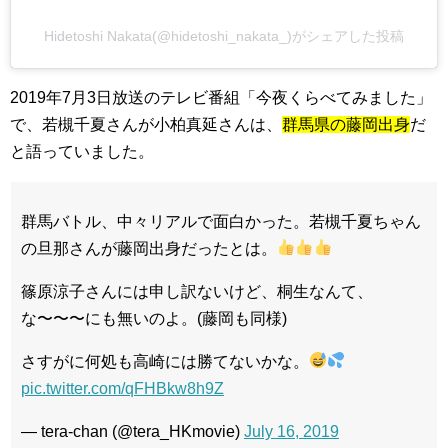
Hidetoshi Nakata(@hidetoshi_nakata_)がシェアした投稿
2019年7月3日放送のテレビ番組「今夜くらべてみました」
で、若槻千夏さんが小柏真延さんは、
群馬県の藤岡出身
だ
と語っていました。
群馬バトル、中々リアルで面白かった。若槻千夏ちゃん
の旦那さんが藤岡出身だったとは。
篠原涼子さんには申し訳ないけど、桐生なんて、
な〜〜〜にも無いのよ。(藤岡も同様)
さすがに何処も高崎には勝てないかな。
pic.twitter.com/qFHBkw8h9Z
— tera-chan (@tera_HKmovie)
July 16, 2019