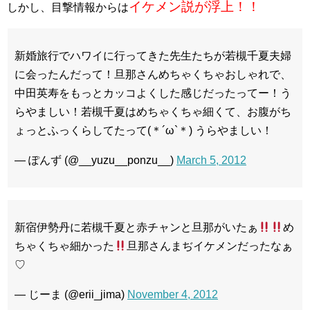
イケメン説が浮上！！
しかし、目撃情報からは
新婚旅行でハワイに行ってきた先生たちが若槻千夏夫婦
に会ったんだって！旦那さんめちゃくちゃおしゃれで、
中田英寿をもっとカッコよくした感じだったってー！う
らやましい！若槻千夏はめちゃくちゃ細くて、お腹がち
ょっとふっくらしてたって(＊´ω`＊) うらやましい！
— ぽんず (@__yuzu__ponzu__)
March 5, 2012
新宿伊勢丹に若槻千夏と赤チャンと旦那がいたぁ
め
ちゃくちゃ細かった
旦那さんまぢイケメンだったなぁ
♡
— じーま (@erii_jima)
November 4, 2012