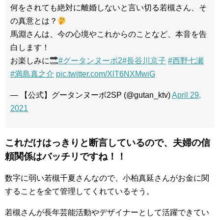
何をされても絶対に離婚しないと言い切る若槻さん、そ
の真意とは？
馬淵さんは、今の心境やこれからのことなど、本音を告
白します！
お楽しみに
#グータンヌーボ2
#長谷川京子
#西野七瀬
#満島真之介
pic.twitter.com/XlT6NXMwiG
— 【公式】グータンヌーボ2SP (@gutan_ktv)
April 29,
2021
これだけはっきりと断言しているので、夫婦の信
頼関係はバッチリですね！！
数字に弱い若槻千夏さんなので、小柏真延さんがお金に関
することを全て管理してくれているそう。
若槻さんが長年芸能活動やデザイナーとして活躍できてい