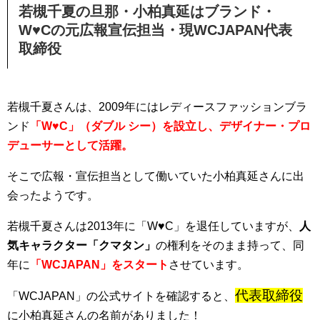
若槻千夏の旦那・小柏真延はブランド・
W♥Cの元広報宣伝担当・現WCJAPAN代表
取締役
若槻千夏さんは、2009年にはレディースファッションブラ
ンド
「W♥C」（ダブル シー）を設立し、デザイナー・プロ
デューサーとして活躍。
そこで広報・宣伝担当として働いていた小柏真延さんに出
会ったようです。
若槻千夏さんは2013年に「W♥C」を退任していますが、
人
気キャラクター「クマタン」
の権利をそのまま持って、同
年に
「WCJAPAN」をスタート
させています。
代表取締役
「WCJAPAN」の公式サイトを確認すると、
に小柏真延さんの名前がありました！