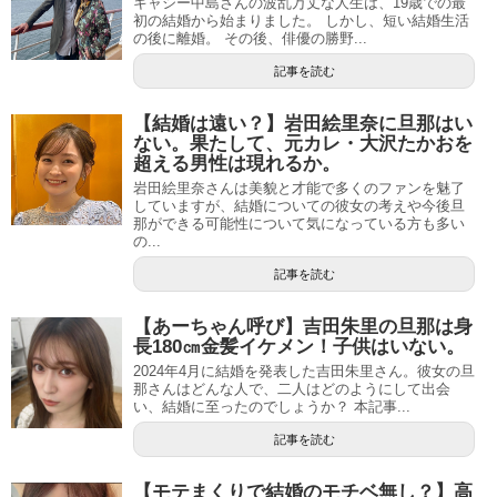
キャシー中島さんの波乱万丈な人生は、19歳での最
初の結婚から始まりました。 しかし、短い結婚生活
の後に離婚。 その後、俳優の勝野...
記事を読む
【結婚は遠い？】岩田絵里奈に旦那はい
ない。果たして、元カレ・大沢たかおを
超える男性は現れるか。
岩田絵里奈さんは美貌と才能で多くのファンを魅了
していますが、結婚についての彼女の考えや今後旦
那ができる可能性について気になっている方も多い
の...
記事を読む
【あーちゃん呼び】吉田朱里の旦那は身
長180㎝金髪イケメン！子供はいない。
2024年4月に結婚を発表した吉田朱里さん。彼女の旦
那さんはどんな人で、二人はどのようにして出会
い、結婚に至ったのでしょうか？ 本記事...
記事を読む
【モテまくりで結婚のモチベ無し？】高