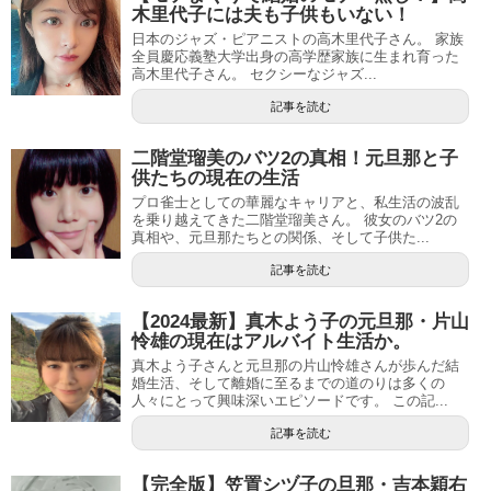
木里代子には夫も子供もいない！
日本のジャズ・ピアニストの高木里代子さん。 家族
全員慶応義塾大学出身の高学歴家族に生まれ育った
高木里代子さん。 セクシーなジャズ...
記事を読む
二階堂瑠美のバツ2の真相！元旦那と子
供たちの現在の生活
プロ雀士としての華麗なキャリアと、私生活の波乱
を乗り越えてきた二階堂瑠美さん。 彼女のバツ2の
真相や、元旦那たちとの関係、そして子供た...
記事を読む
【2024最新】真木よう子の元旦那・片山
怜雄の現在はアルバイト生活か。
真木よう子さんと元旦那の片山怜雄さんが歩んだ結
婚生活、そして離婚に至るまでの道のりは多くの
人々にとって興味深いエピソードです。 この記...
記事を読む
【完全版】笠置シヅ子の旦那・吉本穎右