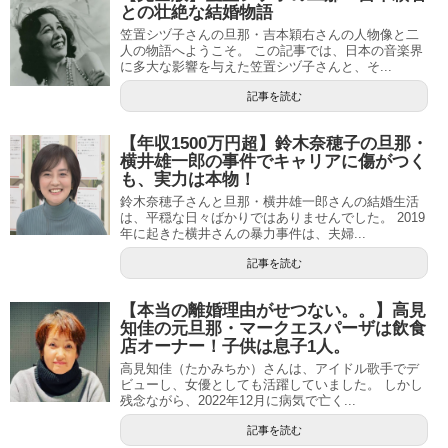
との壮絶な結婚物語
笠置シヅ子さんの旦那・吉本穎右さんの人物像と二
人の物語へようこそ。 この記事では、日本の音楽界
に多大な影響を与えた笠置シヅ子さんと、そ...
記事を読む
【年収1500万円超】鈴木奈穂子の旦那・
横井雄一郎の事件でキャリアに傷がつく
も、実力は本物！
鈴木奈穂子さんと旦那・横井雄一郎さんの結婚生活
は、平穏な日々ばかりではありませんでした。 2019
年に起きた横井さんの暴力事件は、夫婦...
記事を読む
【本当の離婚理由がせつない。。】高見
知佳の元旦那・マークエスパーザは飲食
店オーナー！子供は息子1人。
高見知佳（たかみちか）さんは、アイドル歌手でデ
ビューし、女優としても活躍していました。 しかし
残念ながら、2022年12月に病気で亡く...
記事を読む