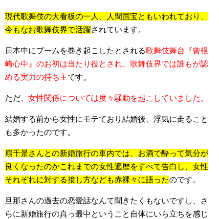
現代歌舞伎の大看板の一人、人間国宝ともいわれており、
今もなお歌舞伎界で活躍
されています。
日本中にブームを巻き起こしたとされる
歌舞伎舞台『曾根
崎心中』のお初は当たり役とされ、歌舞伎界では誰もが認
める実力の持ち主
です。
ただ、
女性関係については度々騒動を起こしていました。
結婚する前から女性にモテており結婚後、浮気に走ること
も多かったのです。
扇千景さんとの新婚旅行の車内では、お酒で酔って気分が
良くなったのかこれまでの女性遍歴をすべて告白し、女性
それぞれに対する接し方なども赤裸々に語った
のです。
旦那さんの過去の恋愛話なんて聞きたくもないですし、さ
らに新婚旅行の真っ最中ということ自体にいら立ちを感じ