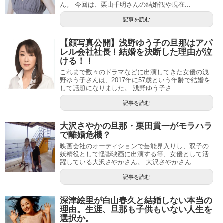
ん。 今回は、栗山千明さんの結婚観や現在...
記事を読む
【顔写真公開】浅野ゆう子の旦那はアパ
レル会社社長！結婚を決断した理由が泣
ける！！
これまで数々のドラマなどに出演してきた女優の浅
野ゆう子さんは、2017年に57歳という年齢で結婚を
して話題になりました。 浅野ゆう子さ...
記事を読む
大沢さやかの旦那・栗田貫一がモラハラ
で離婚危機？
映画会社のオーディションで芸能界入りし、双子の
妖精役として怪獣映画に出演する等、女優として活
躍している大沢さやかさん。 大沢さやかさん...
記事を読む
深津絵里が白山春久と結婚しない本当の
理由。生涯、旦那も子供もいない人生を
選択か。