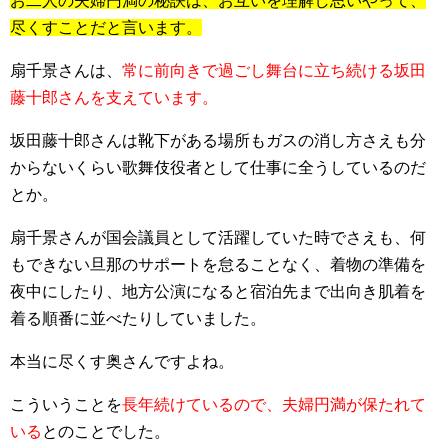
お二人の夫婦円満の秘訣は、お互いを理解し思いやって、
尽くすことだと言います。
扇千景さんは、
常に前向きで過ごし舞台に立ち続ける坂田
藤十郎さんを支えています。
坂田藤十郎さんは靴下がある場所もガスの消し方さえも分
からないくらい歌舞伎役者として仕事に全うしているのだ
とか。
扇千景さんが国会議員として活躍していた時でさえも、何
もできない旦那のサポートを怠ることなく、着物の準備を
夜中にしたり、地方公演になると宿泊先まで出向き肌着を
着る順番に並べたりしていました。
本当に尽くす奥さんですよね。
こういうことを
長年続けているので、夫婦円満が保たれて
いる
とのことでした。