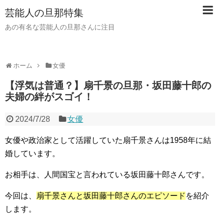
芸能人の旦那特集
あの有名な芸能人の旦那さんに注目
ホーム
女優
【浮気は普通？】扇千景の旦那・坂田藤十郎の
夫婦の絆がスゴイ！
2024/7/28
女優
女優や政治家として活躍していた扇千景さんは1958年に結
婚
しています。
お相手は、
人間国宝と言われている坂田藤十郎さん
です。
今回は、
扇千景さんと坂田藤十郎さんのエピソード
を紹介
します。