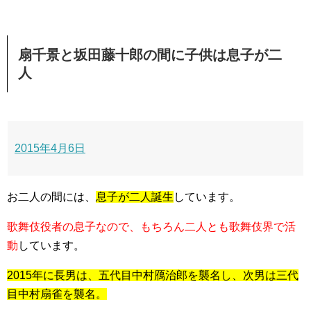
扇千景と坂田藤十郎の間に子供は息子が二
人
2015年4月6日
お二人の間には、
息子が二人誕生
しています。
歌舞伎役者の息子なので、もちろん二人とも歌舞伎界で活
動
しています。
2015年に長男は、五代目中村鴈治郎を襲名し、次男は三代
目中村扇雀を襲名。