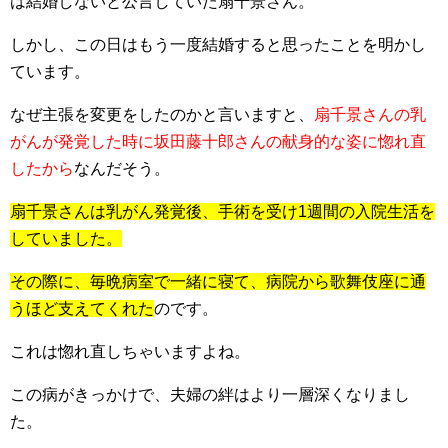
は結婚しないと公言していた
扇千景さん。
しかし、
この日はもう一度結婚すると思った
ことを明かし
ています。
なぜ主張を変更をしたのかと言いますと、
扇千景さんの乳
がんが発覚した時に坂田藤十郎さんの献身的な姿に惚れ直
したから
なんだそう。
扇千景さんは乳がん発覚後、手術を受け1週間の入院生活を
していました。
その際に、毎晩病室で一緒に寝て、病院から歌舞伎座に通
うほど支えてくれた
のです。
これは惚れ直しちゃいますよね。
この病がきっかけで、夫婦の絆はより一層深くなりまし
た。