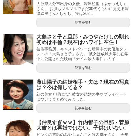
大分県大分市出身の女優、深津絵里（ふかつえり）
さん。 お肌もツルツルでまだ30代くらいに見える深
津絵里さん♪ しかし、実は202...
記事を読む
大島さと子と旦那・みつやたけしの馴れ
初めは不倫？現在はハワイに在住！
芸能事務所、キャストパワーに所属中の女優兼タレ
ントの「大島さと子」さん。 彼女は成城大学に在学
中に公開された映画『ナイル殺人事件』のイ...
記事を読む
藤山陽子の結婚相手・夫は？現在の写真
は？今は何してる？
幻の美女と呼ばれた彼女の結婚の事やプライベート
についてまとめてみました。
記事を読む
【仲良すぎｗｗ】竹内都子の旦那・菅原
大吉とは再婚ではない。子供はいない。
ピンクの電話のみやちゃんこと竹内都子さん。 今年