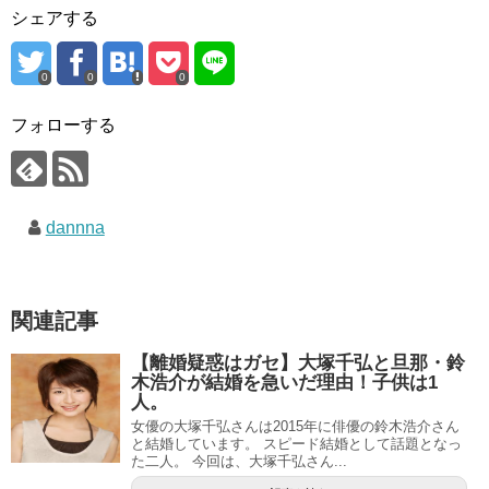
シェアする
0
0
0
フォローする
dannna
関連記事
【離婚疑惑はガセ】大塚千弘と旦那・鈴
木浩介が結婚を急いだ理由！子供は1
人。
女優の大塚千弘さんは2015年に俳優の鈴木浩介さん
と結婚しています。 スピード結婚として話題となっ
た二人。 今回は、大塚千弘さん...