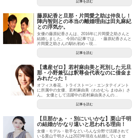
記事を読む
藤原紀香と旦那・片岡愛之助は仲良し！
陣内智則との本当の離婚理由は田丸麻紀
との浮気か。
女優の藤原紀香さんは、2016年に片岡愛之助さんと
結婚しました。 今回の記事では、 ・藤原紀香さんと
片岡愛之助さんの馴れ初め～現...
記事を読む
【遺産ゼロ】若村麻由美と死別した元旦
那・小野兼弘は釈尊会代表なのに借金ま
みれだった！
オフィス春花、トライストーン・エンタテイメント
に所属中の女優、若村麻由美（わかむら まゆみ）さ
ん。 女優として活躍中の若村麻由美さんの...
記事を読む
【旦那かぁ・・別にいいかな】栗山千明
の結婚がかなり遠いと思われる理由！
女優・モデル・歌手などいろんな分野で活躍されて
いる栗山千明さんは2023年現在も結婚していませ