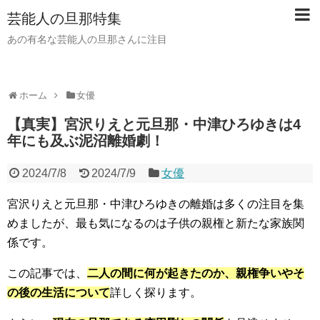
芸能人の旦那特集
あの有名な芸能人の旦那さんに注目
ホーム
女優
【真実】宮沢りえと元旦那・中津ひろゆきは4
年にも及ぶ泥沼離婚劇！
2024/7/8
2024/7/9
女優
宮沢りえと元旦那・中津ひろゆきの離婚は多くの注目を集
めましたが、最も気になるのは子供の親権と新たな家族関
係です。
この記事では、
二人の間に何が起きたのか、親権争いやそ
の後の生活について
詳しく探ります。