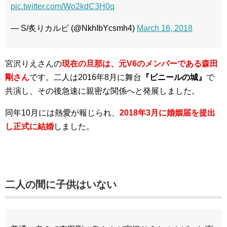
pic.twitter.com/Wo2kdC3H0q
— S/炙りカルビ (@NkhIbYcsmh4)
March 16, 2018
宮沢りえさんの
現在の旦那は、元V6のメンバーである森田
剛さん
です。二人は2016年8月に舞台
『ビニールの城』
で
共演し、その後急速に親密な関係へと発展しました。
同年10月には熱愛が報じられ、
2018年3月に婚姻届を提出
し正式に結婚
しました。
二人の間に子供はいない