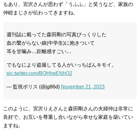
もあり、宮沢さんが思わず「うふふ」と笑うなど、家族の
仲睦まじさが伝わってきます​ね。
週刊誌に載ってた森田剛の写真びっくりした
血の繋がらない娘(中学生)に抱きついて
耳を甘噛み…距離感すごい…
でもなにより盗撮してる人がいっちばんキモイ。
pic.twitter.com/BQHhpENhO2
— 監視ポリス (@jg86d)
November 21, 2023
このように、宮沢りえさんと森田剛さんの夫婦仲は非常に
良好で、お互いを尊重し合いながら幸せな家庭を築いてい
ますね。