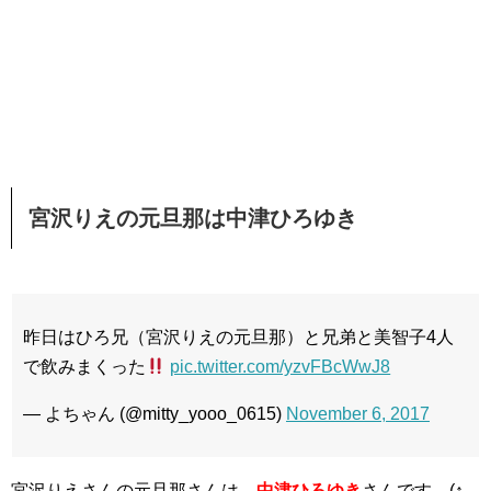
宮沢りえの元旦那は中津ひろゆき
昨日はひろ兄（宮沢りえの元旦那）と兄弟と美智子4人
で飲みまくった
pic.twitter.com/yzvFBcWwJ8
— よちゃん (@mitty_yooo_0615)
November 6, 2017
宮沢りえさんの元旦那さんは、
中津ひろゆき
さんです。(↑