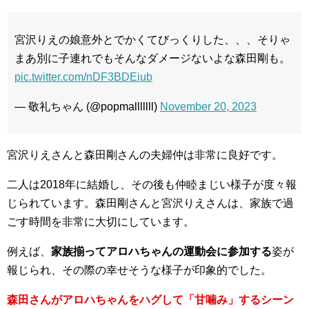
宮沢りえの娘意外とでかくてびっくりした、、、そりゃ
まあ別に子連れでもそんなダメージないよな森田剛も。
pic.twitter.com/nDF3BDEiub
— 敬礼ちゃん (@popmalllllll)
November 20, 2023
宮沢りえさんと森田剛さんの夫婦仲は非常に良好です。
二人は2018年に結婚し、その後も仲睦まじい様子が度々報
じられています。森田剛さんと宮沢りえさんは、家族で過
ごす時間を非常に大切にしています。
例えば、
家族揃ってアロハちゃんの運動会に参加する
姿が
報じられ、その際の幸せそうな様子が印象的でした。
森田さんがアロハちゃんをハグして「甘噛み」するシーン