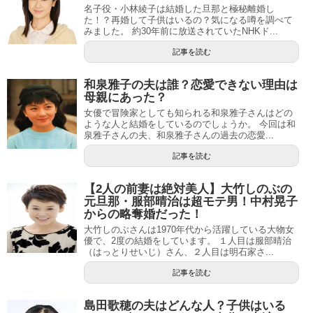
名子役・小林綾子は結婚した旦那と極秘離婚し
た！？再婚して子供はいるの？気になる噂を調べて
みました。 約30年前に放送されていたNHKド...
記事を読む
和泉雅子の夫は誰？恋愛できない理由は
母親にあった？
女優で冒険家としても知られる和泉雅子さんはどの
ような人と結婚をしているのでしょうか。 今回は和
泉雅子さんの夫、和泉雅子さんの過去の恋愛...
記事を読む
【2人の前妻は絶対美人】大竹しのぶの
元旦那・服部晴治は超モテ男！中村晃子
からの略奪婚だった！
大竹しのぶさんは1970年代から活躍している大物女
優で、2度の結婚をしています。 １人目は服部晴治
（はっとりせいじ）さん、２人目は明石家さ...
記事を読む
島田歌穂の夫はどんな人？子供はいる