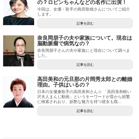
の？ロビンちゃんなどの名作に出演！
今回は、女優・歌手の島田歌穂さんについてご紹介
します。
記事を読む
奈良岡朋子の夫や家族について。現在は
脳動脈瘤で病気なの？
奈良岡朋子さんの夫や家族にと現在について調べま
した。
記事を読む
高田美和の元旦那の片岡秀太郎との離婚
理由。子供はいるの？
日本の女優兼歌手の高田美和さん☆ 「高田美和軽い
沢夫人まんじ動画」というキーワードが昔から頻繁
に検索されおり、妖艶な魅力を持つ彼女も既...
記事を読む