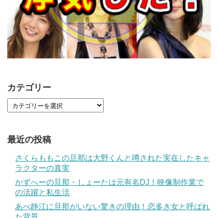
カテゴリー
最近の投稿
さくらももこの旦那は大野くんと噂された実在したキャ
ラクターの真実
かずへーの旦那・しょーたは元有名DJ！映像制作業で
の活躍と私生活
あべ静江に旦那がいない驚きの理由！恋多き女と呼ばれ
た背景