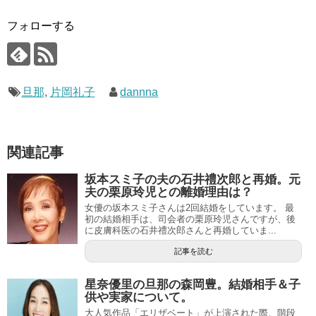
フォローする
旦那
,
片岡礼子
dannna
関連記事
坂本スミ子の夫の石井禮次郎と再婚。元
夫の栗原玲児との離婚理由は？
女優の坂本スミ子さんは2回結婚をしています。 最
初の結婚相手は、司会者の栗原玲児さんですが、後
に皮膚科医の石井禮次郎さんと再婚していま...
記事を読む
星奈優里の旦那の森岡豊。結婚相手＆子
供や実家について。
大人気作品「エリザベート」が上演された際、階段