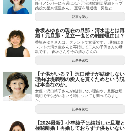
降りメンバーにも選ばれた元宝塚歌劇団星組トップ
娘役の星奈優里さん。 宝塚を引退後、男性と...
記事を読む
香坂みゆきの現在の旦那・清水圭とは再
婚！元旦那・足立一也との離婚理由は？
香坂みゆきさんは、タレントで女優です。 現在はタ
レントの清水圭さんと再婚して二人の子供さんの母
親です。 香坂さんや今の清水さんの...
記事を読む
【子供がいる？】沢口靖子が結婚しない
理由は堤義明の愛人を貫くためという説
は本当なのか。
女優・沢口靖子さんが結婚しない理由や、旦那は堤
義明で子供がいるいう噂についても調べてみまし
た。
記事を読む
【2024最新】小林綾子は結婚した旦那と
極秘離婚！再婚しておらず子供もいない