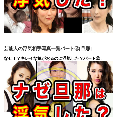
芸能人の浮気相手写真一覧パート②[旦那]
なぜ！？キレイな嫁がおるのに浮気した？パート②↓