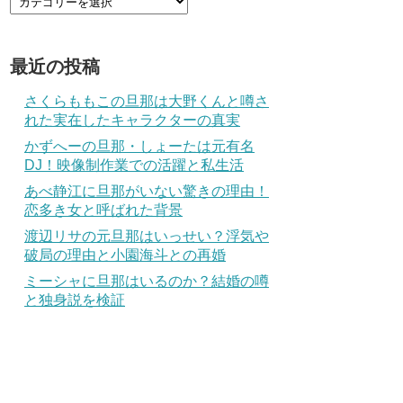
最近の投稿
さくらももこの旦那は大野くんと噂さ
れた実在したキャラクターの真実
かずへーの旦那・しょーたは元有名
DJ！映像制作業での活躍と私生活
あべ静江に旦那がいない驚きの理由！
恋多き女と呼ばれた背景
渡辺リサの元旦那はいっせい？浮気や
破局の理由と小園海斗との再婚
ミーシャに旦那はいるのか？結婚の噂
と独身説を検証