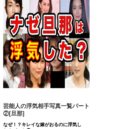
芸能人の浮気相手写真一覧パート
②[旦那]
なぜ！？キレイな嫁がおるのに浮気し