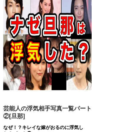
芸能人の浮気相手写真一覧パート
②[旦那]
なぜ！？キレイな嫁がおるのに浮気し