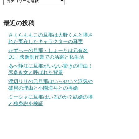
最近の投稿
さくらももこの旦那は大野くんと噂さ
れた実在したキャラクターの真実
かずへーの旦那・しょーたは元有名
DJ！映像制作業での活躍と私生活
あべ静江に旦那がいない驚きの理由！
恋多き女と呼ばれた背景
渡辺リサの元旦那はいっせい？浮気や
破局の理由と小園海斗との再婚
ミーシャに旦那はいるのか？結婚の噂
と独身説を検証