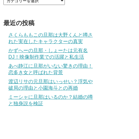
最近の投稿
さくらももこの旦那は大野くんと噂さ
れた実在したキャラクターの真実
かずへーの旦那・しょーたは元有名
DJ！映像制作業での活躍と私生活
あべ静江に旦那がいない驚きの理由！
恋多き女と呼ばれた背景
渡辺リサの元旦那はいっせい？浮気や
破局の理由と小園海斗との再婚
ミーシャに旦那はいるのか？結婚の噂
と独身説を検証