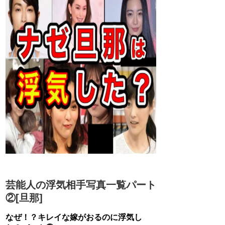
芸能人の浮気相手写真一覧パート
②[旦那]
なぜ！？キレイな嫁がおるのに浮気し