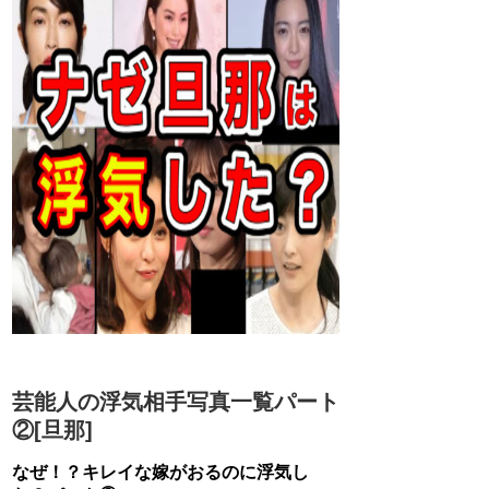
芸能人の浮気相手写真一覧パート
②[旦那]
なぜ！？キレイな嫁がおるのに浮気し