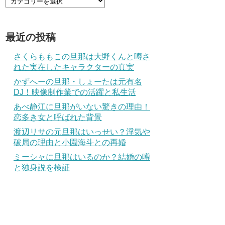
最近の投稿
さくらももこの旦那は大野くんと噂さ
れた実在したキャラクターの真実
かずへーの旦那・しょーたは元有名
DJ！映像制作業での活躍と私生活
あべ静江に旦那がいない驚きの理由！
恋多き女と呼ばれた背景
渡辺リサの元旦那はいっせい？浮気や
破局の理由と小園海斗との再婚
ミーシャに旦那はいるのか？結婚の噂
と独身説を検証