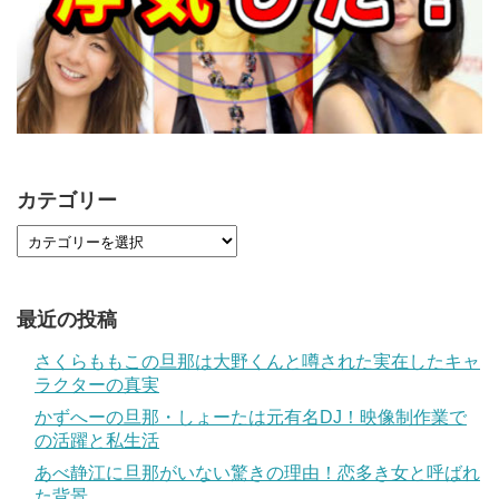
カテゴリー
最近の投稿
さくらももこの旦那は大野くんと噂された実在したキャ
ラクターの真実
かずへーの旦那・しょーたは元有名DJ！映像制作業で
の活躍と私生活
あべ静江に旦那がいない驚きの理由！恋多き女と呼ばれ
た背景