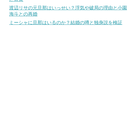
渡辺リサの元旦那はいっせい？浮気や破局の理由と小園
海斗との再婚
ミーシャに旦那はいるのか？結婚の噂と独身説を検証