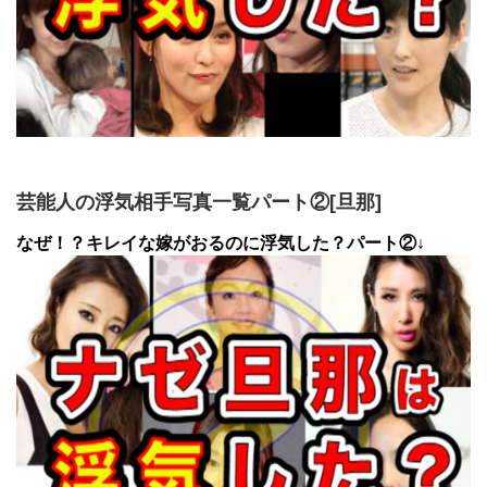
芸能人の浮気相手写真一覧パート②[旦那]
なぜ！？キレイな嫁がおるのに浮気した？パート②↓