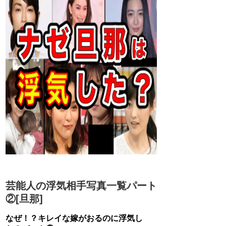
芸能人の浮気相手写真一覧パート
②[旦那]
なぜ！？キレイな嫁がおるのに浮気し