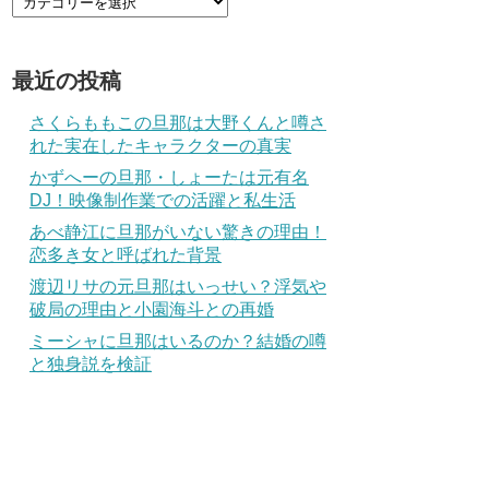
最近の投稿
さくらももこの旦那は大野くんと噂さ
れた実在したキャラクターの真実
かずへーの旦那・しょーたは元有名
DJ！映像制作業での活躍と私生活
あべ静江に旦那がいない驚きの理由！
恋多き女と呼ばれた背景
渡辺リサの元旦那はいっせい？浮気や
破局の理由と小園海斗との再婚
ミーシャに旦那はいるのか？結婚の噂
と独身説を検証