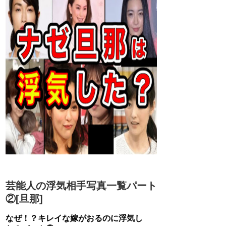
芸能人の浮気相手写真一覧パート
②[旦那]
なぜ！？キレイな嫁がおるのに浮気し