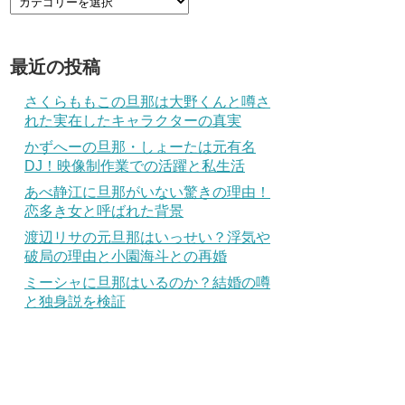
最近の投稿
さくらももこの旦那は大野くんと噂さ
れた実在したキャラクターの真実
かずへーの旦那・しょーたは元有名
DJ！映像制作業での活躍と私生活
あべ静江に旦那がいない驚きの理由！
恋多き女と呼ばれた背景
渡辺リサの元旦那はいっせい？浮気や
破局の理由と小園海斗との再婚
ミーシャに旦那はいるのか？結婚の噂
と独身説を検証