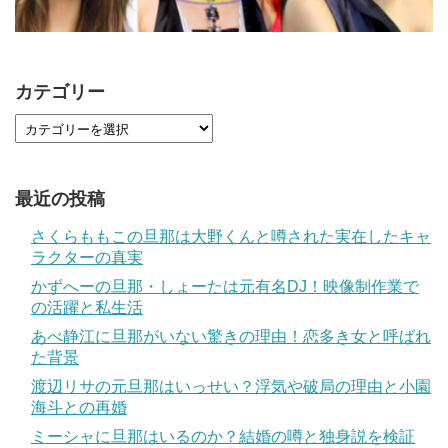
カテゴリー
最近の投稿
さくらももこの旦那は大野くんと噂された実在したキャ
ラクターの真実
かずへーの旦那・しょーたは元有名DJ！映像制作業で
の活躍と私生活
あべ静江に旦那がいない驚きの理由！恋多き女と呼ばれ
た背景
渡辺リサの元旦那はいっせい？浮気や破局の理由と小園
海斗との再婚
ミーシャに旦那はいるのか？結婚の噂と独身説を検証