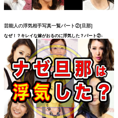
芸能人の浮気相手写真一覧パート②[旦那]
なぜ！？キレイな嫁がおるのに浮気した？パート②↓