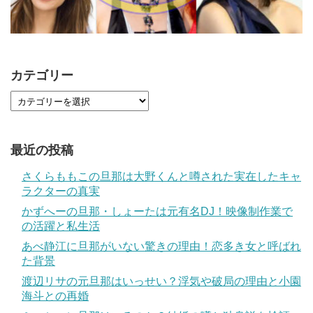
カテゴリー
最近の投稿
さくらももこの旦那は大野くんと噂された実在したキャ
ラクターの真実
かずへーの旦那・しょーたは元有名DJ！映像制作業で
の活躍と私生活
あべ静江に旦那がいない驚きの理由！恋多き女と呼ばれ
た背景
渡辺リサの元旦那はいっせい？浮気や破局の理由と小園
海斗との再婚