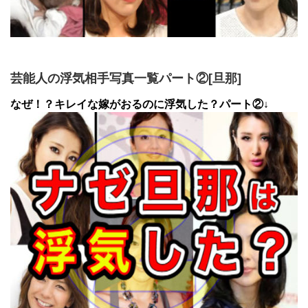
芸能人の浮気相手写真一覧パート②[旦那]
なぜ！？キレイな嫁がおるのに浮気した？パート②↓