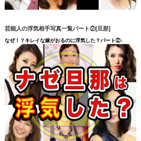
芸能人の浮気相手写真一覧パート②[旦那]
なぜ！？キレイな嫁がおるのに浮気した？パート②↓