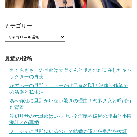
カテゴリー
最近の投稿
さくらももこの旦那は大野くんと噂された実在したキャ
ラクターの真実
かずへーの旦那・しょーたは元有名DJ！映像制作業で
の活躍と私生活
あべ静江に旦那がいない驚きの理由！恋多き女と呼ばれ
た背景
渡辺リサの元旦那はいっせい？浮気や破局の理由と小園
海斗との再婚
ミーシャに旦那はいるのか？結婚の噂と独身説を検証