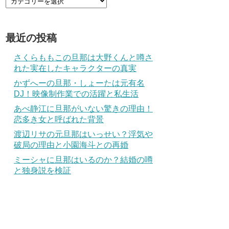
最近の投稿
さくらももこの旦那は大野くんと噂さ
れた実在したキャラクターの真実
かずへーの旦那・しょーたは元有名
DJ！映像制作業での活躍と私生活
あべ静江に旦那がいない驚きの理由！
恋多き女と呼ばれた背景
渡辺リサの元旦那はいっせい？浮気や
破局の理由と小園海斗との再婚
ミーシャに旦那はいるのか？結婚の噂
と独身説を検証