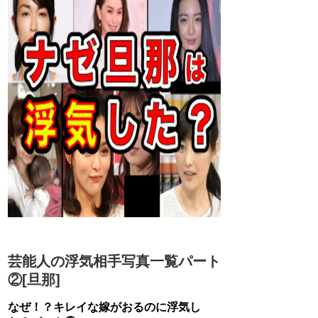
芸能人の浮気相手写真一覧パート
②[旦那]
なぜ！？キレイな嫁がおるのに浮気し