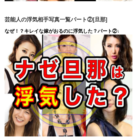
芸能人の浮気相手写真一覧パート②[旦那]
なぜ！？キレイな嫁がおるのに浮気した？パート②↓