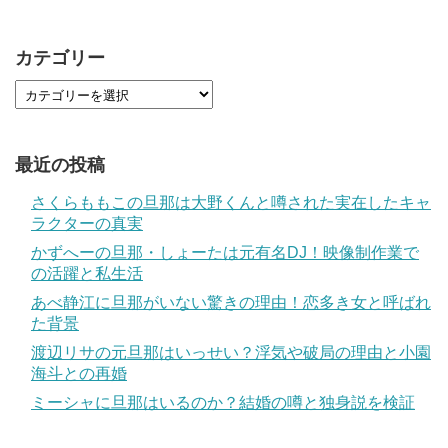
カテゴリー
最近の投稿
さくらももこの旦那は大野くんと噂された実在したキャ
ラクターの真実
かずへーの旦那・しょーたは元有名DJ！映像制作業で
の活躍と私生活
あべ静江に旦那がいない驚きの理由！恋多き女と呼ばれ
た背景
渡辺リサの元旦那はいっせい？浮気や破局の理由と小園
海斗との再婚
ミーシャに旦那はいるのか？結婚の噂と独身説を検証