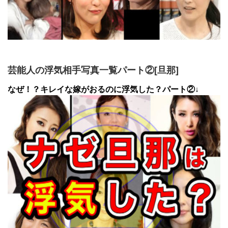
芸能人の浮気相手写真一覧パート②[旦那]
なぜ！？キレイな嫁がおるのに浮気した？パート②↓