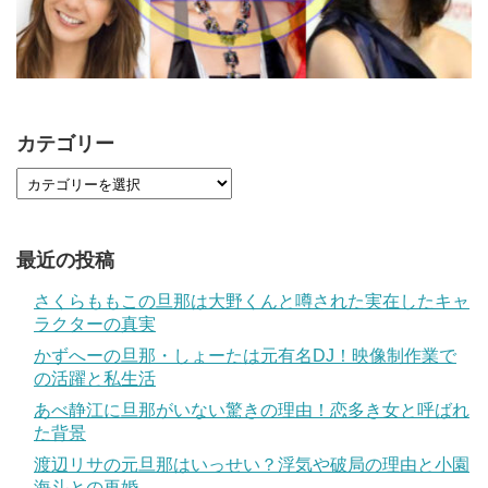
カテゴリー
最近の投稿
さくらももこの旦那は大野くんと噂された実在したキャ
ラクターの真実
かずへーの旦那・しょーたは元有名DJ！映像制作業で
の活躍と私生活
あべ静江に旦那がいない驚きの理由！恋多き女と呼ばれ
た背景
渡辺リサの元旦那はいっせい？浮気や破局の理由と小園
海斗との再婚