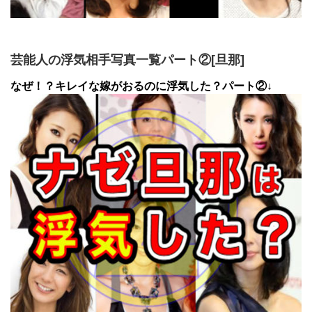
芸能人の浮気相手写真一覧パート②[旦那]
なぜ！？キレイな嫁がおるのに浮気した？パート②↓