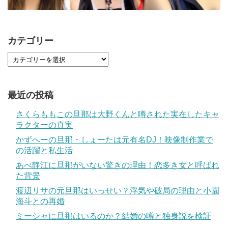
カテゴリー
最近の投稿
さくらももこの旦那は大野くんと噂された実在したキャ
ラクターの真実
かずへーの旦那・しょーたは元有名DJ！映像制作業で
の活躍と私生活
あべ静江に旦那がいない驚きの理由！恋多き女と呼ばれ
た背景
渡辺リサの元旦那はいっせい？浮気や破局の理由と小園
海斗との再婚
ミーシャに旦那はいるのか？結婚の噂と独身説を検証