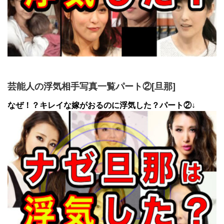
芸能人の浮気相手写真一覧パート②[旦那]
なぜ！？キレイな嫁がおるのに浮気した？パート②↓