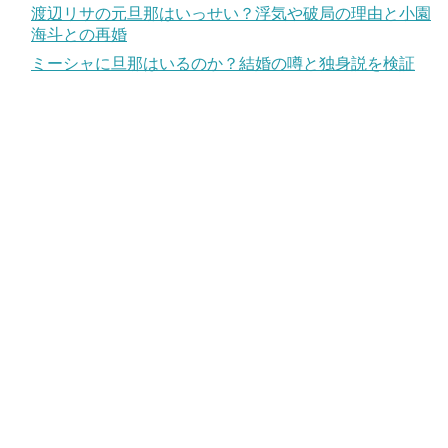
渡辺リサの元旦那はいっせい？浮気や破局の理由と小園
海斗との再婚
ミーシャに旦那はいるのか？結婚の噂と独身説を検証