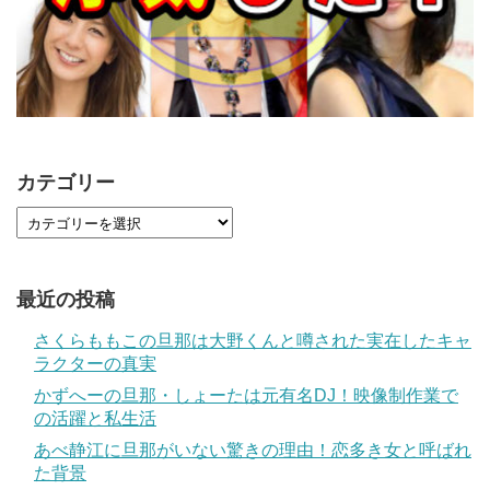
カテゴリー
最近の投稿
さくらももこの旦那は大野くんと噂された実在したキャ
ラクターの真実
かずへーの旦那・しょーたは元有名DJ！映像制作業で
の活躍と私生活
あべ静江に旦那がいない驚きの理由！恋多き女と呼ばれ
た背景