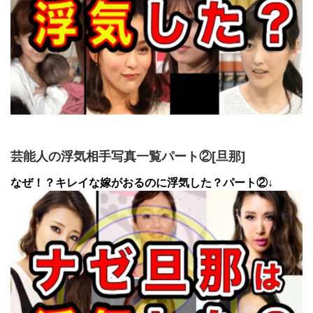
芸能人の浮気相手写真一覧パート②[旦那]
なぜ！？キレイな嫁がおるのに浮気した？パート②↓