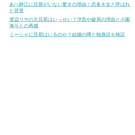
あべ静江に旦那がいない驚きの理由！恋多き女と呼ばれ
た背景
渡辺リサの元旦那はいっせい？浮気や破局の理由と小園
海斗との再婚
ミーシャに旦那はいるのか？結婚の噂と独身説を検証