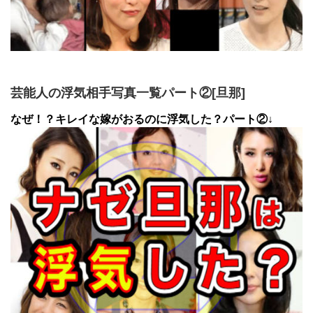
芸能人の浮気相手写真一覧パート②[旦那]
なぜ！？キレイな嫁がおるのに浮気した？パート②↓