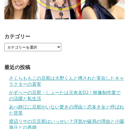
カテゴリー
最近の投稿
さくらももこの旦那は大野くんと噂された実在したキャ
ラクターの真実
かずへーの旦那・しょーたは元有名DJ！映像制作業で
の活躍と私生活
あべ静江に旦那がいない驚きの理由！恋多き女と呼ばれ
た背景
渡辺リサの元旦那はいっせい？浮気や破局の理由と小園
海斗との再婚