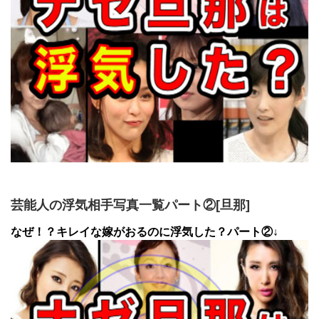
芸能人の浮気相手写真一覧パート②[旦那]
なぜ！？キレイな嫁がおるのに浮気した？パート②↓