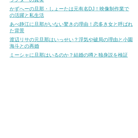
かずへーの旦那・しょーたは元有名DJ！映像制作業で
の活躍と私生活
あべ静江に旦那がいない驚きの理由！恋多き女と呼ばれ
た背景
渡辺リサの元旦那はいっせい？浮気や破局の理由と小園
海斗との再婚
ミーシャに旦那はいるのか？結婚の噂と独身説を検証