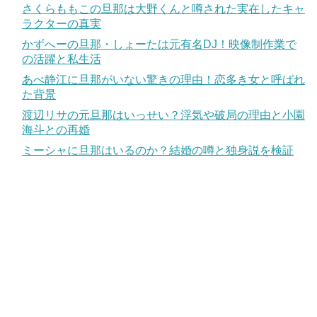
さくらももこの旦那は大野くんと噂された実在したキャ
ラクターの真実
かずへーの旦那・しょーたは元有名DJ！映像制作業で
の活躍と私生活
あべ静江に旦那がいない驚きの理由！恋多き女と呼ばれ
た背景
渡辺リサの元旦那はいっせい？浮気や破局の理由と小園
海斗との再婚
ミーシャに旦那はいるのか？結婚の噂と独身説を検証