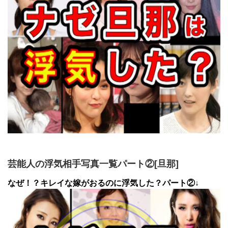
芸能人の浮気相手写真一覧パート②[旦那]
なぜ！？キレイな嫁がおるのに浮気した？パート②↓