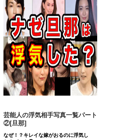
芸能人の浮気相手写真一覧パート
②[旦那]
なぜ！？キレイな嫁がおるのに浮気し