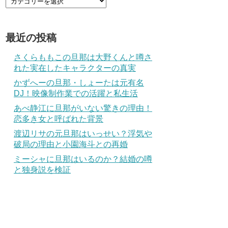
最近の投稿
さくらももこの旦那は大野くんと噂さ
れた実在したキャラクターの真実
かずへーの旦那・しょーたは元有名
DJ！映像制作業での活躍と私生活
あべ静江に旦那がいない驚きの理由！
恋多き女と呼ばれた背景
渡辺リサの元旦那はいっせい？浮気や
破局の理由と小園海斗との再婚
ミーシャに旦那はいるのか？結婚の噂
と独身説を検証