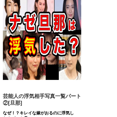
芸能人の浮気相手写真一覧パート
②[旦那]
なぜ！？キレイな嫁がおるのに浮気し