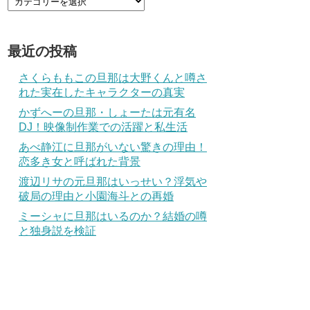
最近の投稿
さくらももこの旦那は大野くんと噂さ
れた実在したキャラクターの真実
かずへーの旦那・しょーたは元有名
DJ！映像制作業での活躍と私生活
あべ静江に旦那がいない驚きの理由！
恋多き女と呼ばれた背景
渡辺リサの元旦那はいっせい？浮気や
破局の理由と小園海斗との再婚
ミーシャに旦那はいるのか？結婚の噂
と独身説を検証