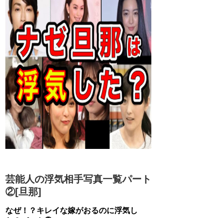
芸能人の浮気相手写真一覧パート
②[旦那]
なぜ！？キレイな嫁がおるのに浮気し