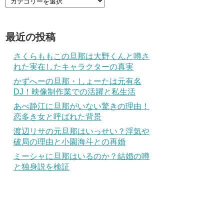
最近の投稿
さくらももこの旦那は大野くんと噂さ
れた実在したキャラクターの真実
かずへーの旦那・しょーたは元有名
DJ！映像制作業での活躍と私生活
あべ静江に旦那がいない驚きの理由！
恋多き女と呼ばれた背景
渡辺リサの元旦那はいっせい？浮気や
破局の理由と小園海斗との再婚
ミーシャに旦那はいるのか？結婚の噂
と独身説を検証