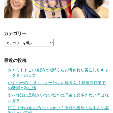
カテゴリー
最近の投稿
さくらももこの旦那は大野くんと噂された実在したキャ
ラクターの真実
かずへーの旦那・しょーたは元有名DJ！映像制作業で
の活躍と私生活
あべ静江に旦那がいない驚きの理由！恋多き女と呼ばれ
た背景
渡辺リサの元旦那はいっせい？浮気や破局の理由と小園