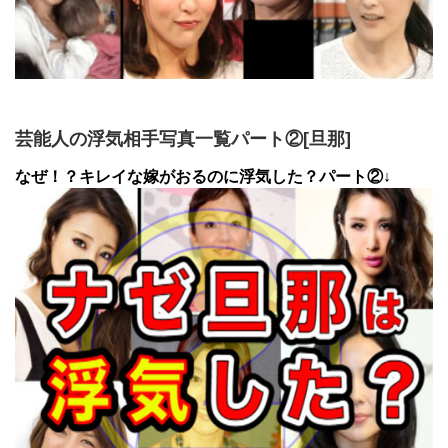
芸能人の浮気相手写真一覧パート②[旦那]
なぜ！？キレイな嫁がおるのに浮気した？パート②↓