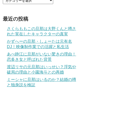
最近の投稿
さくらももこの旦那は大野くんと噂さ
れた実在したキャラクターの真実
かずへーの旦那・しょーたは元有名
DJ！映像制作業での活躍と私生活
あべ静江に旦那がいない驚きの理由！
恋多き女と呼ばれた背景
渡辺リサの元旦那はいっせい？浮気や
破局の理由と小園海斗との再婚
ミーシャに旦那はいるのか？結婚の噂
と独身説を検証