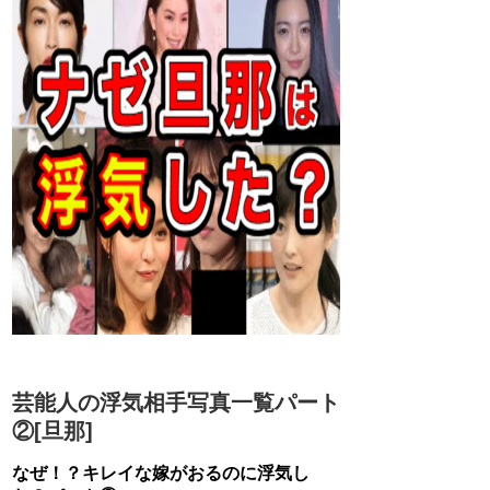
芸能人の浮気相手写真一覧パート
②[旦那]
なぜ！？キレイな嫁がおるのに浮気し