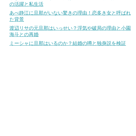
の活躍と私生活
あべ静江に旦那がいない驚きの理由！恋多き女と呼ばれ
た背景
渡辺リサの元旦那はいっせい？浮気や破局の理由と小園
海斗との再婚
ミーシャに旦那はいるのか？結婚の噂と独身説を検証