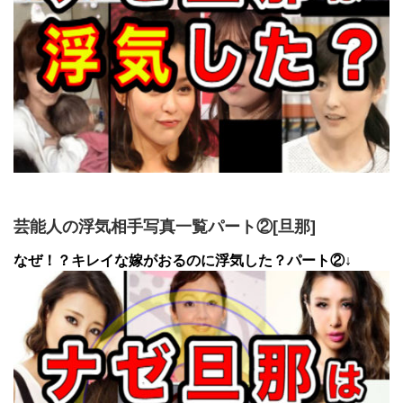
芸能人の浮気相手写真一覧パート②[旦那]
なぜ！？キレイな嫁がおるのに浮気した？パート②↓