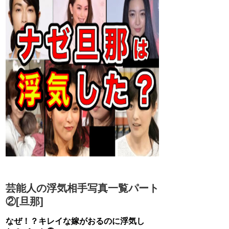
芸能人の浮気相手写真一覧パート
②[旦那]
なぜ！？キレイな嫁がおるのに浮気し