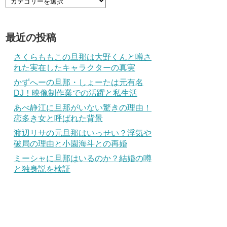
最近の投稿
さくらももこの旦那は大野くんと噂さ
れた実在したキャラクターの真実
かずへーの旦那・しょーたは元有名
DJ！映像制作業での活躍と私生活
あべ静江に旦那がいない驚きの理由！
恋多き女と呼ばれた背景
渡辺リサの元旦那はいっせい？浮気や
破局の理由と小園海斗との再婚
ミーシャに旦那はいるのか？結婚の噂
と独身説を検証