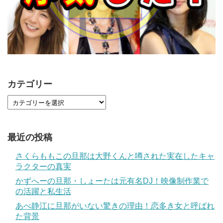
カテゴリー
最近の投稿
さくらももこの旦那は大野くんと噂された実在したキャ
ラクターの真実
かずへーの旦那・しょーたは元有名DJ！映像制作業で
の活躍と私生活
あべ静江に旦那がいない驚きの理由！恋多き女と呼ばれ
た背景