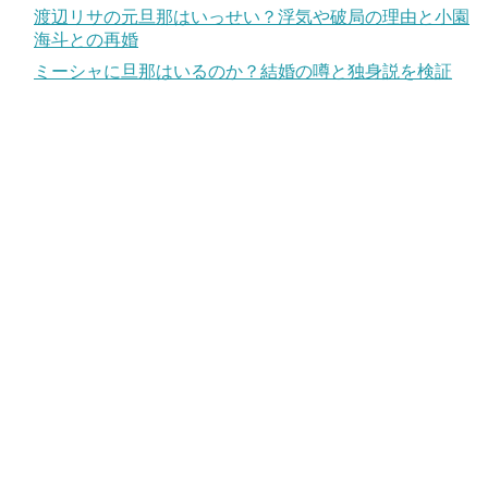
渡辺リサの元旦那はいっせい？浮気や破局の理由と小園
海斗との再婚
ミーシャに旦那はいるのか？結婚の噂と独身説を検証