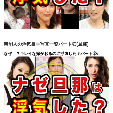
芸能人の浮気相手写真一覧パート②[旦那]
なぜ！？キレイな嫁がおるのに浮気した？パート②↓