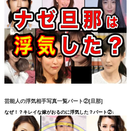
芸能人の浮気相手写真一覧パート②[旦那]
なぜ！？キレイな嫁がおるのに浮気した？パート②↓