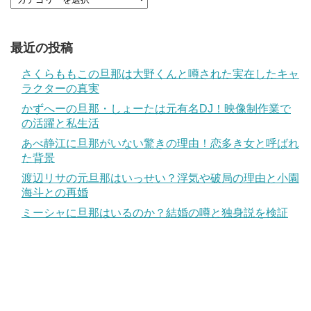
最近の投稿
さくらももこの旦那は大野くんと噂された実在したキャ
ラクターの真実
かずへーの旦那・しょーたは元有名DJ！映像制作業で
の活躍と私生活
あべ静江に旦那がいない驚きの理由！恋多き女と呼ばれ
た背景
渡辺リサの元旦那はいっせい？浮気や破局の理由と小園
海斗との再婚
ミーシャに旦那はいるのか？結婚の噂と独身説を検証