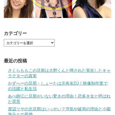
カテゴリー
最近の投稿
さくらももこの旦那は大野くんと噂された実在したキャ
ラクターの真実
かずへーの旦那・しょーたは元有名DJ！映像制作業で
の活躍と私生活
あべ静江に旦那がいない驚きの理由！恋多き女と呼ばれ
た背景
渡辺リサの元旦那はいっせい？浮気や破局の理由と小園
海斗との再婚