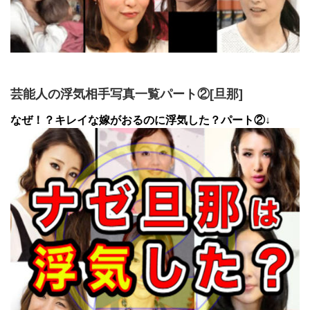
芸能人の浮気相手写真一覧パート②[旦那]
なぜ！？キレイな嫁がおるのに浮気した？パート②↓