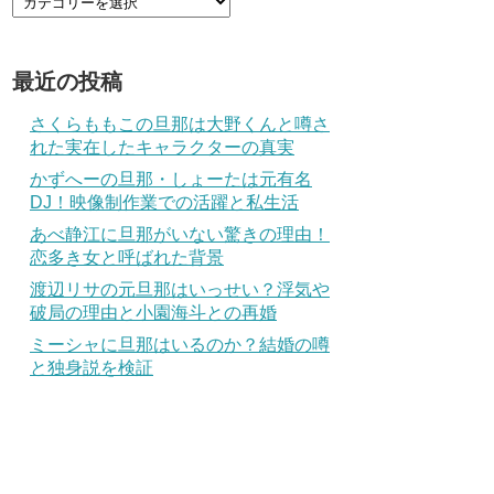
最近の投稿
さくらももこの旦那は大野くんと噂さ
れた実在したキャラクターの真実
かずへーの旦那・しょーたは元有名
DJ！映像制作業での活躍と私生活
あべ静江に旦那がいない驚きの理由！
恋多き女と呼ばれた背景
渡辺リサの元旦那はいっせい？浮気や
破局の理由と小園海斗との再婚
ミーシャに旦那はいるのか？結婚の噂
と独身説を検証