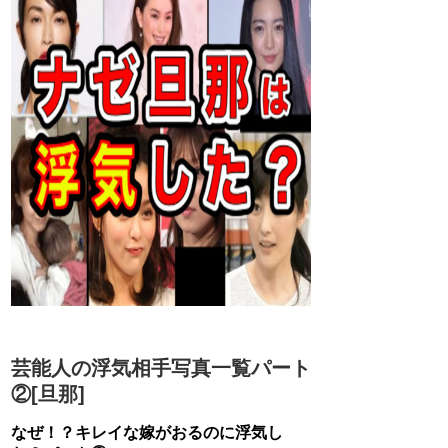
芸能人の浮気相手写真一覧パート
②[旦那]
なぜ！？キレイな嫁がおるのに浮気し