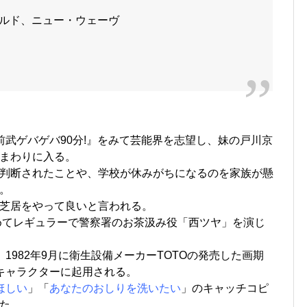
ャルド、ニュー・ウェーヴ
前武ゲバゲバ90分!』をみて芸能界を志望し、妹の戸川京
まわりに入る。
判断されたことや、学校が休みがちになるのを家族が懸
。
芝居をやって良いと言われる。
初めてレギュラーで警察署のお茶汲み役「西ツヤ」を演じ
1982年9月に衛生設備メーカーTOTOの発売した画期
キャラクターに起用される。
ほしい
」「
あなたのおしりを洗いたい
」のキャッチコピ
た。