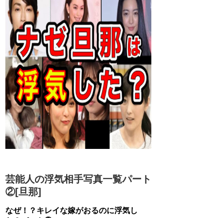
芸能人の浮気相手写真一覧パート
②[旦那]
なぜ！？キレイな嫁がおるのに浮気し