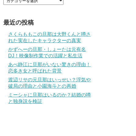
最近の投稿
さくらももこの旦那は大野くんと噂さ
れた実在したキャラクターの真実
かずへーの旦那・しょーたは元有名
DJ！映像制作業での活躍と私生活
あべ静江に旦那がいない驚きの理由！
恋多き女と呼ばれた背景
渡辺リサの元旦那はいっせい？浮気や
破局の理由と小園海斗との再婚
ミーシャに旦那はいるのか？結婚の噂
と独身説を検証