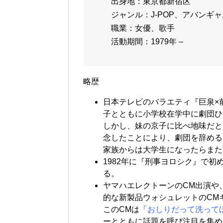
出身地：東京都新宿区
ジャンル：J-POP、アバンギ
職業：女優、歌手
活動期間：1979年 –
略歴
日本テレビのバラエティ『巨泉×
子とともに小学校在学中に劇団ひ
しかし、妹の京子に比べ地味だと
念したことにより、劇団を辞める
家族からは大学生になったらまた
1982年に『刑事ヨロシク』で
る。
ヤマハエレクトーンのCM出演や、
的な新製品ウォシュレットのCM
このCMは「
おしりだって洗って
ーとともに話題を呼び注目を集め