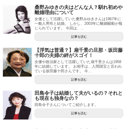
桑野みゆきの夫はどんな人？馴れ初めや
離婚理由について
女優として活躍していた桑野みゆきさんは1967年に
一般人男性と結婚。 しかし、2003年に離婚騒動が報
じられています。 今回は、...
記事を読む
【浮気は普通？】扇千景の旦那・坂田藤
十郎の夫婦の絆がスゴイ！
女優や政治家として活躍していた扇千景さんは1958
年に結婚しています。 お相手は、人間国宝と言われ
ている坂田藤十郎さんです。 今...
記事を読む
田島令子は結婚して夫がいるの？それと
も現在も独身なの？
田島令子さんについてご紹介します。
記事を読む