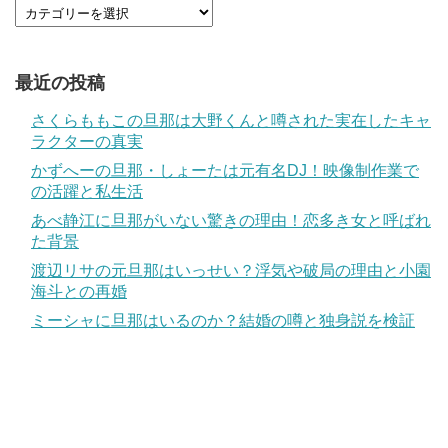
最近の投稿
さくらももこの旦那は大野くんと噂された実在したキャ
ラクターの真実
かずへーの旦那・しょーたは元有名DJ！映像制作業で
の活躍と私生活
あべ静江に旦那がいない驚きの理由！恋多き女と呼ばれ
た背景
渡辺リサの元旦那はいっせい？浮気や破局の理由と小園
海斗との再婚
ミーシャに旦那はいるのか？結婚の噂と独身説を検証