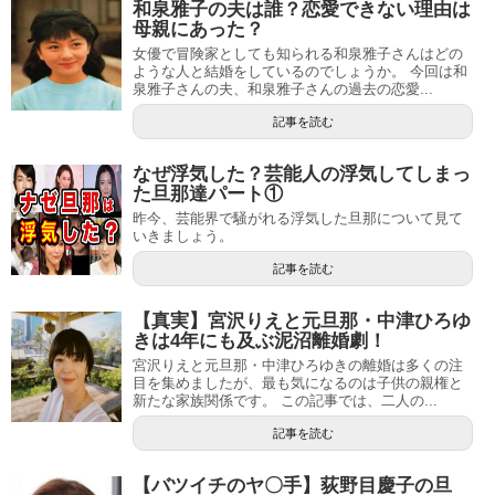
和泉雅子の夫は誰？恋愛できない理由は
母親にあった？
女優で冒険家としても知られる和泉雅子さんはどの
ような人と結婚をしているのでしょうか。 今回は和
泉雅子さんの夫、和泉雅子さんの過去の恋愛...
記事を読む
なぜ浮気した？芸能人の浮気してしまっ
た旦那達パート①
昨今、芸能界で騒がれる浮気した旦那について見て
いきましょう。
記事を読む
【真実】宮沢りえと元旦那・中津ひろゆ
きは4年にも及ぶ泥沼離婚劇！
宮沢りえと元旦那・中津ひろゆきの離婚は多くの注
目を集めましたが、最も気になるのは子供の親権と
新たな家族関係です。 この記事では、二人の...
記事を読む
【バツイチのヤ〇手】荻野目慶子の旦