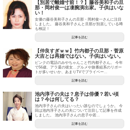
【別居で離婚寸前！？】藤谷美和子の旦
那・岡村俊一は凄腕演出家。子供はいな
い！
女優の藤谷美和子さんの旦那・岡村俊一さんに注目
しました。 藤谷美和子さんと旦那が別居している噂
も検証！
記事を読む
【仲良すぎｗｗ】竹内都子の旦那・菅原
大吉とは再婚ではない。子供はいない。
ピンクの電話のみやちゃんこと竹内都子さん。 今年
で56歳、アラ還の彼女…グルメや旅番組系のリポー
トが多いせいか、あまりTVでプライベー...
記事を読む
池内淳子の夫は？息子は俳優？若い頃
は？今は何してる？
池内淳子さんの夫はいったい誰なのでしょうか。 今
回は池内淳子さんの夫について注目して記事を作成
しました。 池内淳子さんの息子や若...
記事を読む