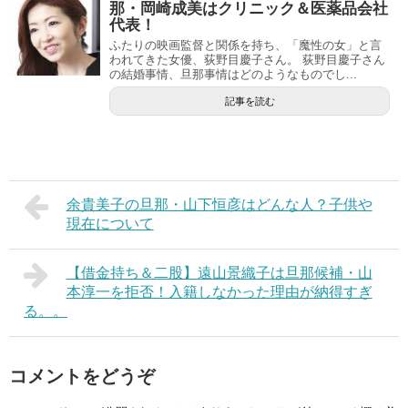
那・岡崎成美はクリニック＆医薬品会社
代表！
ふたりの映画監督と関係を持ち、「魔性の女」と言
われてきた女優、荻野目慶子さん。 荻野目慶子さん
の結婚事情、旦那事情はどのようなものでし...
記事を読む
余貴美子の旦那・山下恒彦はどんな人？子供や
現在について
【借金持ち＆二股】遠山景織子は旦那候補・山
本淳一を拒否！入籍しなかった理由が納得すぎ
る。。
コメントをどうぞ