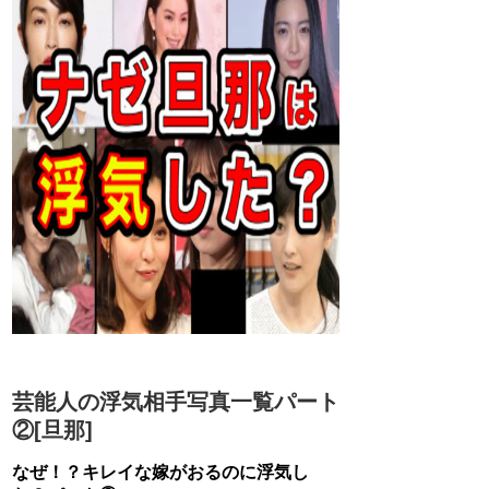
芸能人の浮気相手写真一覧パート
②[旦那]
なぜ！？キレイな嫁がおるのに浮気し