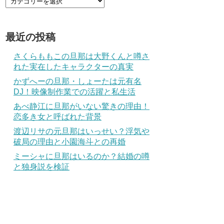
最近の投稿
さくらももこの旦那は大野くんと噂さ
れた実在したキャラクターの真実
かずへーの旦那・しょーたは元有名
DJ！映像制作業での活躍と私生活
あべ静江に旦那がいない驚きの理由！
恋多き女と呼ばれた背景
渡辺リサの元旦那はいっせい？浮気や
破局の理由と小園海斗との再婚
ミーシャに旦那はいるのか？結婚の噂
と独身説を検証