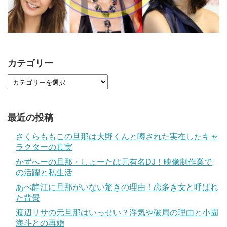
カテゴリー
最近の投稿
さくらももこの旦那は大野くんと噂された実在したキャ
ラクターの真実
かずへーの旦那・しょーたは元有名DJ！映像制作業で
の活躍と私生活
あべ静江に旦那がいない驚きの理由！恋多き女と呼ばれ
た背景
渡辺リサの元旦那はいっせい？浮気や破局の理由と小園
海斗との再婚