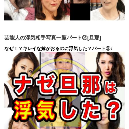
芸能人の浮気相手写真一覧パート②[旦那]
なぜ！？キレイな嫁がおるのに浮気した？パート②↓