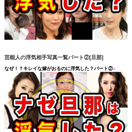
芸能人の浮気相手写真一覧パート②[旦那]
なぜ！？キレイな嫁がおるのに浮気した？パート②↓