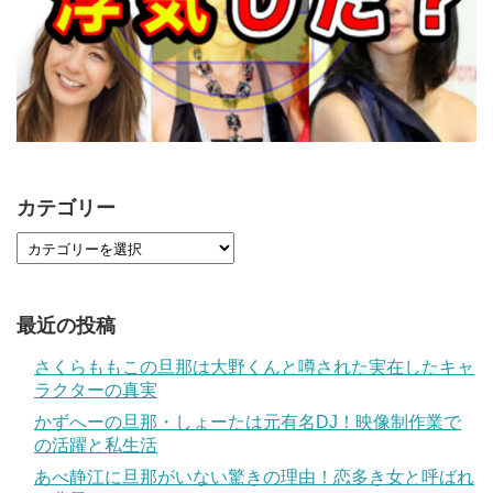
カテゴリー
最近の投稿
さくらももこの旦那は大野くんと噂された実在したキャ
ラクターの真実
かずへーの旦那・しょーたは元有名DJ！映像制作業で
の活躍と私生活
あべ静江に旦那がいない驚きの理由！恋多き女と呼ばれ