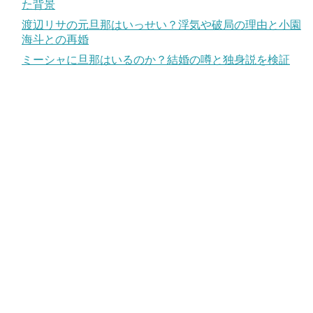
た背景
渡辺リサの元旦那はいっせい？浮気や破局の理由と小園
海斗との再婚
ミーシャに旦那はいるのか？結婚の噂と独身説を検証