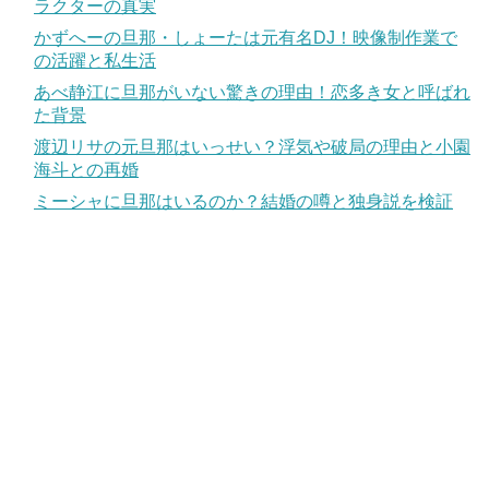
ラクターの真実
かずへーの旦那・しょーたは元有名DJ！映像制作業で
の活躍と私生活
あべ静江に旦那がいない驚きの理由！恋多き女と呼ばれ
た背景
渡辺リサの元旦那はいっせい？浮気や破局の理由と小園
海斗との再婚
ミーシャに旦那はいるのか？結婚の噂と独身説を検証