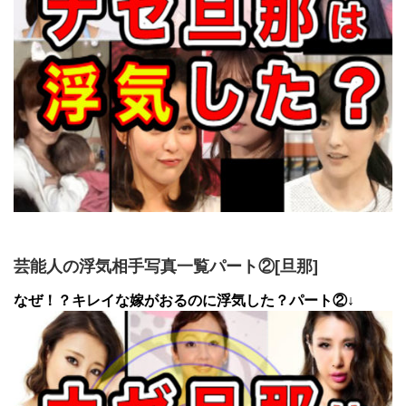
芸能人の浮気相手写真一覧パート②[旦那]
なぜ！？キレイな嫁がおるのに浮気した？パート②↓