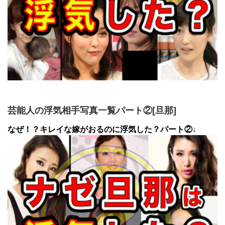
芸能人の浮気相手写真一覧パート②[旦那]
なぜ！？キレイな嫁がおるのに浮気した？パート②↓