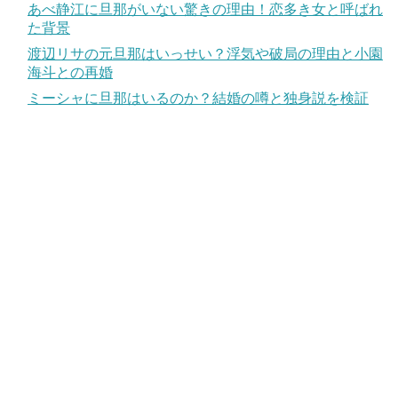
あべ静江に旦那がいない驚きの理由！恋多き女と呼ばれ
た背景
渡辺リサの元旦那はいっせい？浮気や破局の理由と小園
海斗との再婚
ミーシャに旦那はいるのか？結婚の噂と独身説を検証