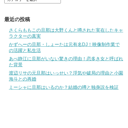
最近の投稿
さくらももこの旦那は大野くんと噂された実在したキャ
ラクターの真実
かずへーの旦那・しょーたは元有名DJ！映像制作業で
の活躍と私生活
あべ静江に旦那がいない驚きの理由！恋多き女と呼ばれ
た背景
渡辺リサの元旦那はいっせい？浮気や破局の理由と小園
海斗との再婚
ミーシャに旦那はいるのか？結婚の噂と独身説を検証